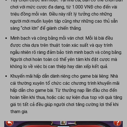
chơi với mức cược đa dạng, từ 1.000 VNĐ cho đến vài
triệu đồng mỗi ván. Điều này rất lý tưởng cho những
người mới muốn luyện tập cũng như những cao thủ sẵn
sàng “chơi lớn” để giành chiến thắng.
Minh bạch và công bằng mỗi ván chơi: Mỗi lá bài đều
được chia dựa trên thuật toán xác suất và quy trình
ngẫu nhiên rõ ràng đảm bảo tính minh bạch và công bằng.
Người chơi hoàn toàn có thể yên tâm khi đặt cược mà
không lo về việc bị can thiệp hay dàn xếp kết quả.
Khuyến mãi hấp dẫn dành riêng cho game bài liêng: Nhà
cái thường xuyên tổ chức các chương trình khuyến mãi
hấp dẫn cho game bài. Từ thưởng nạp lần đầu cho đến
hoàn tiền khi thua, hoặc các sự kiện đua top với quà tặng
giá trị tất cả đều giúp người chơi tăng cường lợi thế khi
tham gia.