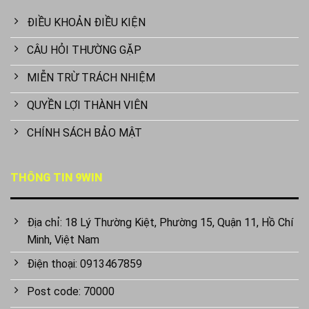
ĐIỀU KHOẢN ĐIỀU KIỆN
CÂU HỎI THƯỜNG GẶP
MIỄN TRỪ TRÁCH NHIỆM
QUYỀN LỢI THÀNH VIÊN
CHÍNH SÁCH BẢO MẬT
THÔNG TIN 9WIN
Địa chỉ: 18 Lý Thường Kiệt, Phường 15, Quận 11, Hồ Chí
Minh, Việt Nam
Điện thoại: 0913467859
Post code: 70000