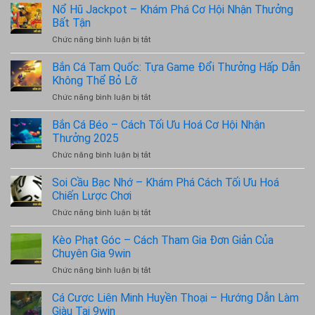
Chủ
Nổ Hũ Jackpot – Khám Phá Cơ Hội Nhận Thưởng
Hành
Là
Trình
Bất Tận
Gì?
Tìm
Chức năng bình luận bị tắt
ở
Những
Kiếm
Nổ
Bí
Kho
Hũ
Bắn Cá Tam Quốc: Tựa Game Đổi Thưởng Hấp Dẫn
Mật
Báu
Jackpot
Giúp
Không Thể Bỏ Lỡ
Cổ
–
Bạn
Đại
Chức năng bình luận bị tắt
ở
Khám
Thắng
Bắn
Phá
Lớn
Cá
Bắn Cá Béo – Cách Tối Ưu Hoá Cơ Hội Nhận
Cơ
Trong
Tam
Hội
Thưởng 2025
Xổ
Quốc:
Nhận
Số
Chức năng bình luận bị tắt
ở
Tựa
Thưởng
Bắn
Game
Bất
Cá
Soi Cầu Bạc Nhớ – Khám Phá Cách Tối Ưu Hoá
Đổi
Tận
Béo
Thưởng
Chiến Lược Chơi
–
Hấp
Chức năng bình luận bị tắt
ở
Cách
Dẫn
Soi
Tối
Không
Cầu
Kèo Phạt Góc – Cách Tham Gia Đơn Giản Của
Ưu
Thể
Bạc
Hoá
Chuyên Gia 9win
Bỏ
Nhớ
Cơ
Lỡ
Chức năng bình luận bị tắt
ở
–
Hội
Kèo
Khám
Nhận
Phạt
Cá Cược Liên Minh Huyền Thoại – Hướng Dẫn Làm
Phá
Thưởng
Góc
Cách
Giàu Tại 9win
2025