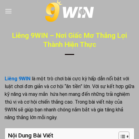
Bỏ
qua
nội
dung
Liêng 9WIN – Nơi Giấc Mơ Thắng Lợi
Thành Hiện Thực
Liêng 9WIN
là một trò chơi bài cực kỳ hấp dẫn nổi bật với
luật chơi đơn giản và cơ hội “ăn tiền” lớn. Với sự kết hợp giữa
kỹ năng và may mắn hứa hẹn mang đến những trải nghiệm
thú vị và cơ hội chiến thắng cao. Trong bài viết này của
9WIN sẽ giúp bạn nhanh chóng nắm bắt và gia tăng khả
năng thắng lớn mỗi ngày.
Nội Dung Bài Viết