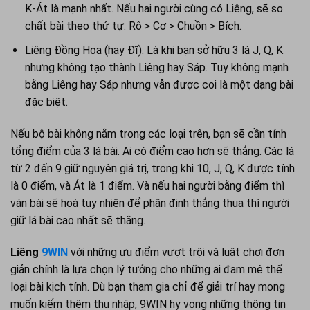
K-Át là mạnh nhất. Nếu hai người cùng có Liêng, sẽ so
chất bài theo thứ tự: Rô > Cơ > Chuồn > Bích.
Liêng Đồng Hoa (hay Đĩ): Là khi bạn sở hữu 3 lá J, Q, K
nhưng không tạo thành Liêng hay Sáp. Tuy không mạnh
bằng Liêng hay Sáp nhưng vẫn được coi là một dạng bài
đặc biệt.
Nếu bộ bài không nằm trong các loại trên, bạn sẽ cần tính
tổng điểm của 3 lá bài. Ai có điểm cao hơn sẽ thắng. Các lá
từ 2 đến 9 giữ nguyên giá trị, trong khi 10, J, Q, K được tính
là 0 điểm, và Át là 1 điểm. Và nếu hai người bằng điểm thì
ván bài sẽ hoà tuy nhiên để phân định thắng thua thì người
giữ lá bài cao nhất sẽ thắng.
Liêng
9WIN
với những ưu điểm vượt trội và luật chơi đơn
giản chính là lựa chọn lý tưởng cho những ai đam mê thể
loại bài kịch tính. Dù bạn tham gia chỉ để giải trí hay mong
muốn kiếm thêm thu nhập, 9WIN hy vọng những thông tin