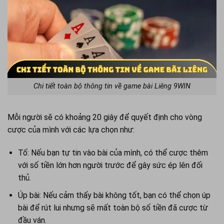
Chi tiết toàn bộ thông tin về game bài Liêng 9WIN
Mỗi người sẽ có khoảng 20 giây để quyết định cho vòng
cược của mình với các lựa chọn như:
Tố: Nếu bạn tự tin vào bài của mình, có thể cược thêm
với số tiền lớn hơn người trước để gây sức ép lên đối
thủ.
Úp bài: Nếu cảm thấy bài không tốt, bạn có thể chọn úp
bài để rút lui nhưng sẽ mất toàn bộ số tiền đã cược từ
đầu ván.