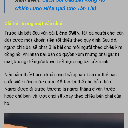
Chiến Lược Hiệu Quả Cho Tân Thủ
Chi tiết trong một ván chơi
Trước khi bắt đầu ván bài
Liêng 9WIN
, tất cả người chơi cần
đặt cược một khoản tiền tối thiểu theo quy định. Sau đó,
người chia bài sẽ phát 3 lá bài cho mỗi người theo chiều kim
đồng hồ. Khi nhận bài, bạn có quyền xem nhưng phải giữ bí
mật, không để người khác biết nội dung bài của mình.
Nếu cảm thấy bài có khả năng thắng cao, bạn có thể cân
nhắc việc nâng mức cược để tạo lợi thế cho bản thân.
Người được đi trước thường là người thắng ở ván trước
hoặc chủ bàn, và lượt chơi sẽ xoay theo chiều bên phải của
họ.