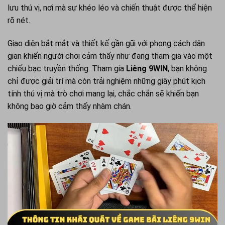
lưu thú vị, nơi mà sự khéo léo và chiến thuật được thể hiện
rõ nét.
Giao diện bắt mắt và thiết kế gần gũi với phong cách dân
gian khiến người chơi cảm thấy như đang tham gia vào một
chiếu bạc truyền thống. Tham gia
Liêng 9WIN
, bạn không
chỉ được giải trí mà còn trải nghiệm những giây phút kịch
tính thú vị mà trò chơi mang lại, chắc chắn sẽ khiến bạn
không bao giờ cảm thấy nhàm chán.