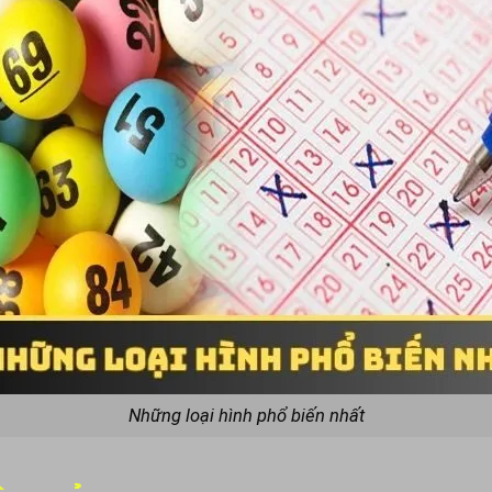
Những loại hình phổ biến nhất