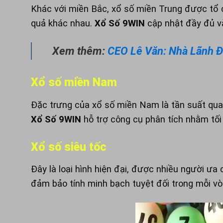
Khác với miền Bắc, xổ số miền Trung được tổ ch
quả khác nhau.
Xổ Số 9WIN
cập nhật đầy đủ và
Xem thêm:
CEO Lê Văn: Nhà Lãnh Đ
Xổ số miền Nam
Đặc trưng của xổ số miền Nam là tần suất quay
Xổ Số 9WIN
hỗ trợ công cụ phân tích nhằm tối
Xổ số siêu tốc
Đây là loại hình hiện đại, được nhiều người ưa
đảm bảo tính minh bạch tuyệt đối trong mỗi vò