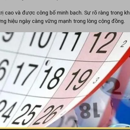
rị cao và được công bố minh bạch. Sự rõ ràng trong kh
ương hiệu ngày càng vững mạnh trong lòng cộng đồng.