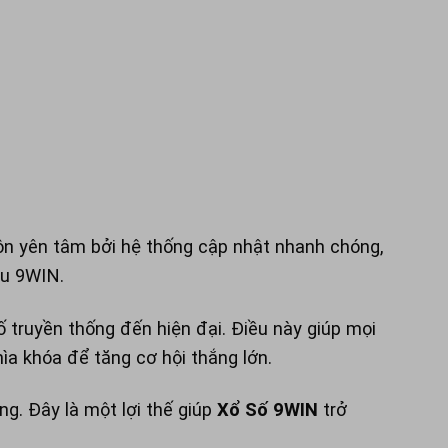
uôn yên tâm bởi hệ thống cập nhật nhanh chóng,
ệu 9WIN.
 truyền thống đến hiện đại. Điều này giúp mọi
ìa khóa để tăng cơ hội thắng lớn.
g. Đây là một lợi thế giúp
Xổ Số 9WIN
trở