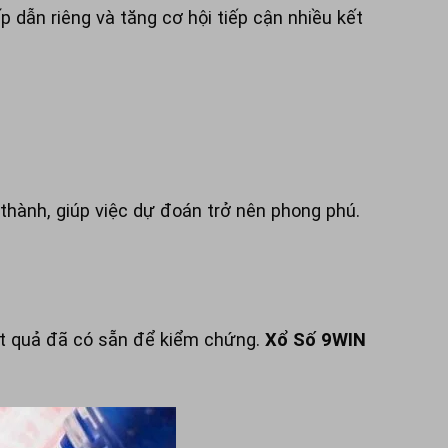
 dẫn riêng và tăng cơ hội tiếp cận nhiều kết
thành, giúp việc dự đoán trở nên phong phú.
kết quả đã có sẵn để kiểm chứng.
Xổ Số 9WIN